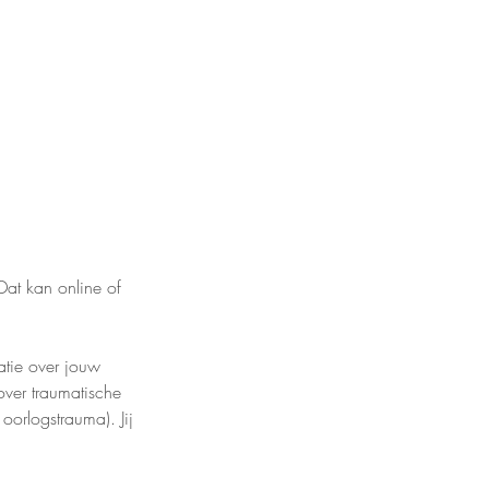
Dat kan online of
atie over jouw
over traumatische
oorlogstrauma). Jij