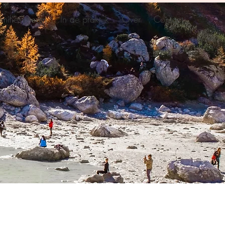
miliesysteem
In de praktijk
Over
Contact