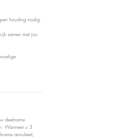
 open houding nodig.
 kijk samen met jou
evoelige
 uw deelname
ten. Wanneer u 3
lname annuleert,