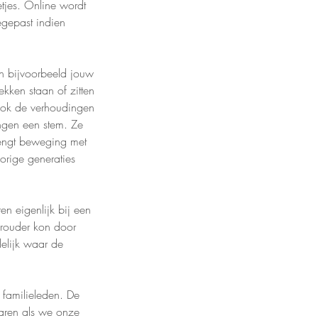
tjes. Online wordt
gepast indien
en bijvoorbeeld jouw
kken staan of zitten
ook de verhoudingen
ngen een stem. Ze
rengt beweging met
orige generaties
en eigenlijk bij een
orouder kon door
delijk waar de
 familieleden. De
varen als we onze