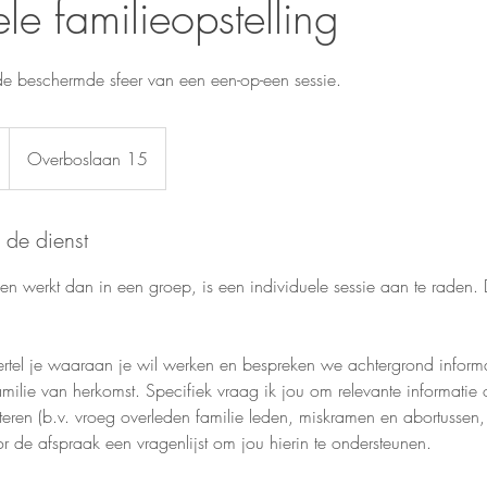
ele familieopstelling
 de beschermde sfeer van een een-op-een sessie.
Overboslaan 15
 de dienst
-een werkt dan in een groep, is een individuele sessie aan te raden. 
vertel je waaraan je wil werken en bespreken we achtergrond inform
amilie van herkomst. Specifiek vraag ik jou om relevante informatie 
teren (b.v. vroeg overleden familie leden, miskramen en abortussen, 
r de afspraak een vragenlijst om jou hierin te ondersteunen.