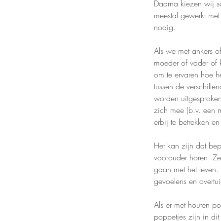
Daarna kiezen wij s
meestal gewerkt me
nodig.
Als we met ankers of
moeder of vader of k
om te ervaren hoe h
tussen de verschill
worden uitgesproken
zich mee (b.v. een 
erbij te betrekken e
Het kan zijn dat bep
voorouder horen. Ze
gaan met het leven. 
gevoelens en overtu
Als er met houten po
poppetjes zijn in d