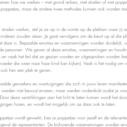
amen hoe we werken – met grond ankers, met stoelen of met poppe
t poppetjes, maar de andere twee methodes kunnen ook worden toe
 stoelen werken, stel je ze op in de ruimte op de plekken waar jij 
inderen zouden staan. Je gaat vervolgens om de beurt op al die ple
et daar is. Bepaalde emoties en waarnemingen worden duidelijk, 
ende personen. We geven al deze emoties, waarnemingen en houdi
 en vaak het feit dat ze gezien worden en uitgesproken worden b
moeder die weer naar haar kind kan kijken). Vaak is het nodig om v
n ook hen een plek te geven.
aalde gevoelens en overtuigingen die zich in jouw leven manifester
 werden niet bewust ervaren, maar werden onderdrukt zodat je vo
Door deze verstrikkingen aan het licht te laten komen wordt het dui
igingen horen, en wordt het mogelijk om ze daar ook te laten.
ppetjes wordt gewerkt, kies je poppetjes voor jezelf en de relevante
it geval de representanten. De bijhorende waarnemingen worden er