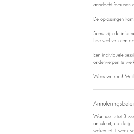
aandacht focussen op
De oplossingen kome
Soms zijn de informa
hoe veel van een ops
Een individuele ses
onderwerpen te wer
Wees welkom! Mail o
Annuleringsbele
Wanneer u tot 3 wek
annuleert, dan krijg
weken tot 1 week vo