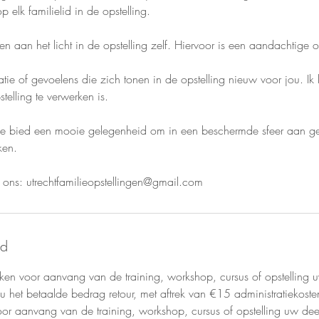
 elk familielid in de opstelling.
n aan het licht in de opstelling zelf. Hiervoor is een aandachtige
tie of gevoelens die zich tonen in de opstelling nieuw voor jou. Ik
telling te verwerken is.
sie bied een mooie gelegenheid om in een beschermde sfeer aan g
ken.
ns: utrechtfamilieopstellingen@gmail.com
id
en voor aanvang van de training, workshop, cursus of opstelling
t u het betaalde bedrag retour, met aftrek van €15 administratiekos
or aanvang van de training, workshop, cursus of opstelling uw dee