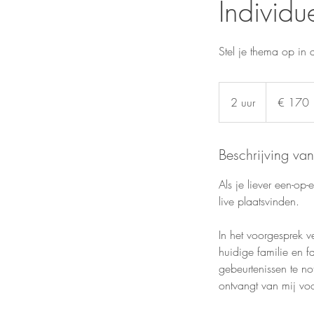
Individu
Stel je thema op in
170
euro
2 uur
2
€ 170
u
u
Beschrijving van
r
Als je liever een-op
live plaatsvinden.
In het voorgesprek 
huidige familie en f
gebeurtenissen te no
ontvangt van mij voo